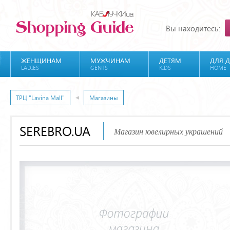
Вы находитесь:
ЖЕНЩИНАМ
МУЖЧИНАМ
ДЕТЯМ
ДЛЯ 
LADIES
GENTS
KIDS
HOME
ТРЦ "Lavina Mall"
Магазины
SEREBRO.UA
Магазин ювелирных украшений