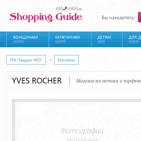
Вы находитесь:
ЖЕНЩИНАМ
МУЖЧИНАМ
ДЕТЯМ
ДЛЯ 
LADIES
GENTS
KIDS
HOME
ТРК "Квадрат NEO"
Магазины
YVES ROCHER
Магазин косметики и парфюм