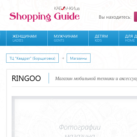
Вы находитесь:
ЖЕНЩИНАМ
МУЖЧИНАМ
ДЕТЯМ
ДЛЯ 
LADIES
GENTS
KIDS
HOME
ТЦ "Квадрат" (Борщаговка)
Магазины
RINGOO
Магазин мобильной техники и аксессуа