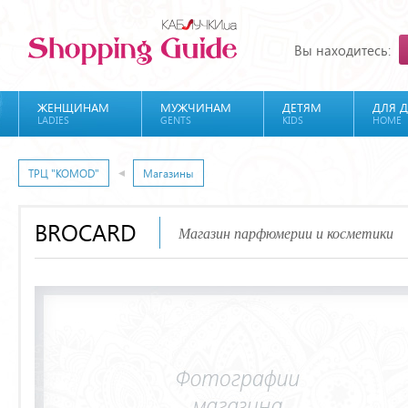
Вы находитесь:
ЖЕНЩИНАМ
МУЖЧИНАМ
ДЕТЯМ
ДЛЯ 
LADIES
GENTS
KIDS
HOME
ТРЦ "KOMOD"
Магазины
BROCARD
Магазин парфюмерии и косметики