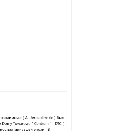
золимське ( Al. Jerozolimskie ) был
Domy Towarowe " Centrum " - DTC (
ьностью минувшей эпохи . В