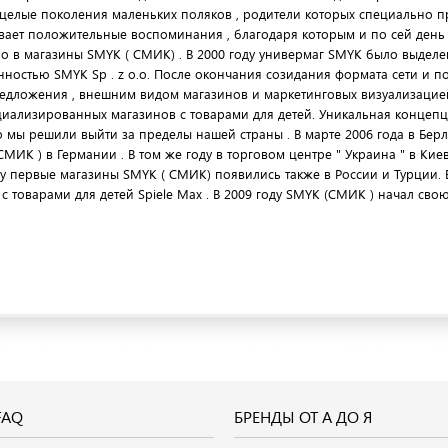
целые поколения маленьких поляков , родители которых специально п
ает положительные воспоминания , благодаря которым и по сей день
о в магазины SMYK ( СМИК) . В 2000 году универмаг SMYK было выделен
нностью SMYK Sp . z o.o. После окончания созидания формата сети и
едложения , внешним видом магазинов и маркетинговых визуализацией 
иализированных магазинов с товарами для детей. Уникальная концепц
о мы решили выйти за пределы нашей страны . В марте 2006 года в Бе
ИК ) в Германии . В том же году в торговом центре " Украина " в Кие
у первые магазины SMYK ( СМИК) появились также в России и Турции. 
 товарами для детей Spiele Max . В 2009 году SMYK (СМИК ) начал сво
FAQ
БРЕНДЫ ОТ А ДО Я