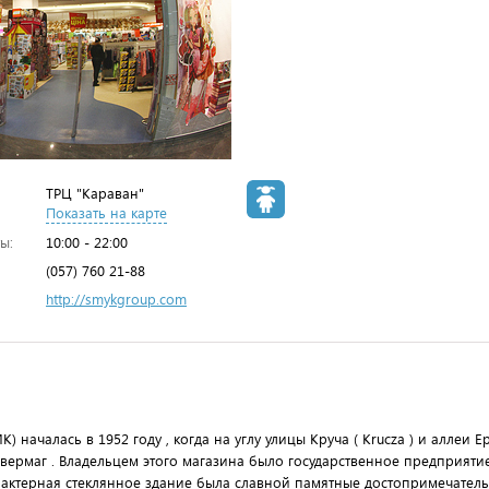
ТРЦ "Караван"
Показать на карте
ы:
10:00 - 22:00
(057) 760 21-88
http://smykgroup.com
началась в 1952 году , когда на углу улицы Круча ( Krucza ) и аллеи Еро
ермаг . Владельцем этого магазина было государственное предприятие 
арактерная стеклянное здание была славной памятные достопримечател