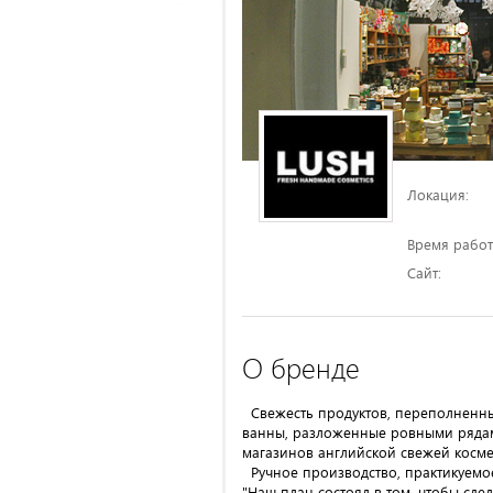
Локация:
Время работ
Сайт:
О бренде
Свежесть продуктов, переполненные
ванны, разложенные ровными рядам
магазинов английской свежей косм
Ручное производство, практикуем
"Наш план состоял в том, чтобы сд