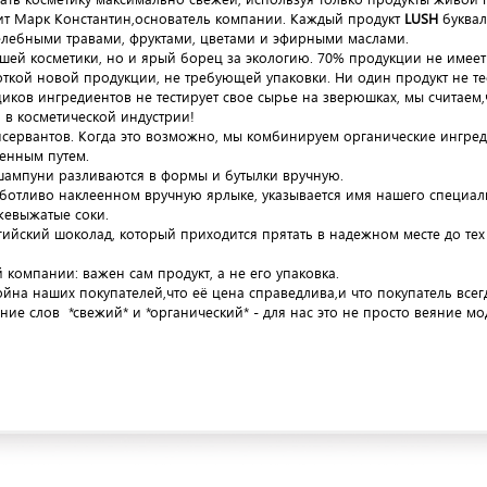
рит Марк Константин,основатель компании. Каждый продукт
LUSH
буквал
елебными травами, фруктами, цветами и эфирными маслами.
ей косметики, но и ярый борец за экологию. 70% продукции не имеет
ткой новой продукции, не требующей упаковки. Ни один продукт не т
вщиков ингредиентов не тестирует свое сырье на зверюшках, мы считае
 в косметической индустрии!
ервантов. Когда это возможно, мы комбинируем органические ингреди
венным путем.
шампуни разливаются в формы и бутылки вручную.
аботливо наклеенном вручную ярлыке, указывается имя нашего специали
жевыжатые соки.
ийский шоколад, который приходится прятать в надежном месте до тех 
омпании: важен сам продукт, а не его упаковка.
на наших покупателей,что её цена справедлива,и что покупатель всег
ние слов *свежий* и *органический* - для нас это не просто веяние м