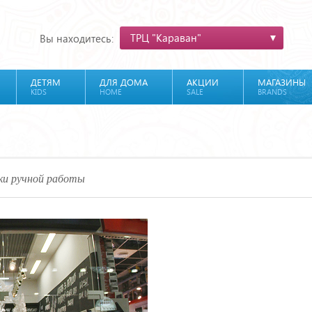
ТРЦ "Караван"
Вы находитесь:
ДЕТЯМ
ДЛЯ ДОМА
АКЦИИ
МАГАЗИНЫ
KIDS
HOME
SALE
BRANDS
ки ручной работы