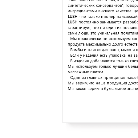
синтетических консервантов", гово
ингредиентами высшего качества: ц
LUSH
- не только пионер наисвежайш
LUSH
постоянно занимается разрабо
гарантирует, что ни один из поста
сами люди, это уникальная политика
Мы практически не используем конс
продукта максимально долго естест
Бомбы и плитки для ванн, мыло и 
Если у изделия есть упаковка, на з
В изделия добавляются только све
Мы используем только лучший бельг
массажные плитки.
Один из главных принципов нашей к
Мы верим,что наша продукция достой
Мы также верим в буквальное значе