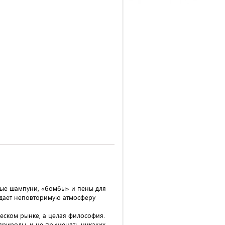
дые шампуни, «бомбы» и пены для
здает неповторимую атмосферу
ческом рынке, а целая философия.
 природы, и не применять никаких