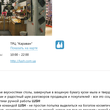
ТРЦ "Караван"
Показать на карте
ы:
10:00 - 22:00
http://lush.com.ua
 вкусностями столы, завернутые в вощеную бумагу куски мыла и твер
и и радостный шум разговоров продавцов и покупателей - все это со
етики ручной работы
LUSH
!
ое командой
LUSH
- не простая попытка выделиться на богатом космети
елать косметику максимально свежей, используя только продукты живой