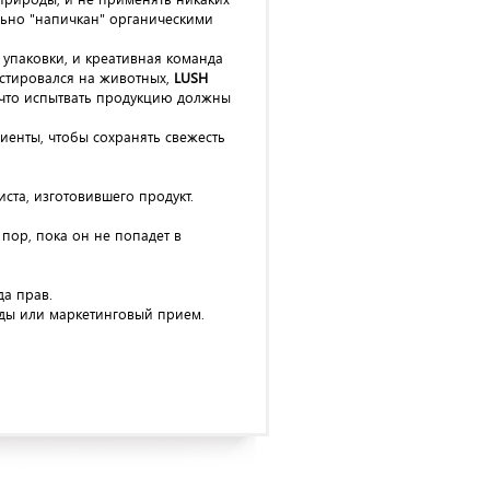
ьно "напичкан" органическими
 упаковки, и креативная команда
естировался на животных,
LUSH
м,что испытвать продукцию должны
енты, чтобы сохранять свежесть
ста, изготовившего продукт.
пор, пока он не попадет в
да прав.
оды или маркетинговый прием.