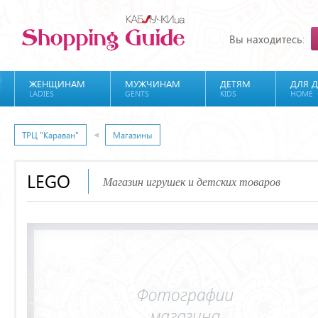
Вы находитесь:
ЖЕНЩИНАМ
МУЖЧИНАМ
ДЕТЯМ
ДЛЯ 
LADIES
GENTS
KIDS
HOME
ТРЦ "Караван"
Магазины
LEGO
Магазин игрушек и детских товаров