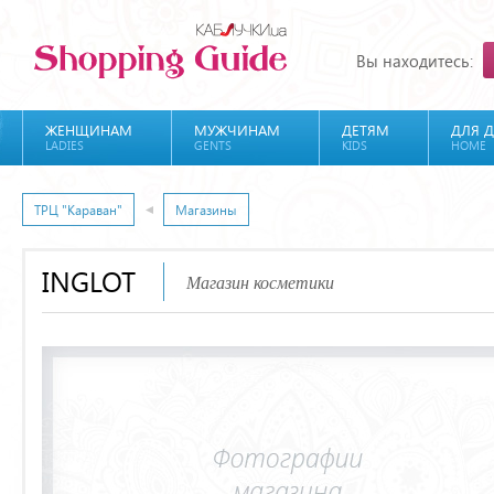
Вы находитесь:
ЖЕНЩИНАМ
МУЖЧИНАМ
ДЕТЯМ
ДЛЯ 
LADIES
GENTS
KIDS
HOME
ТРЦ "Караван"
Магазины
INGLOT
Магазин косметики