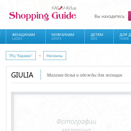
Вы находитесь:
ЖЕНЩИНАМ
МУЖЧИНАМ
ДЕТЯМ
ДЛЯ 
LADIES
GENTS
KIDS
HOME
ТРЦ "Караван"
Магазины
GIULIA
Магазин белья и одежды для женщин