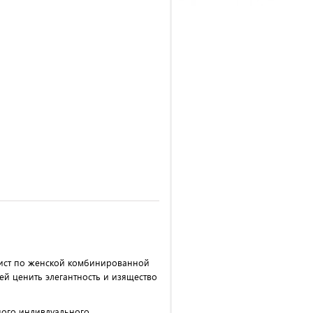
алист по женской комбинированной
й ценить элегантность и изящество
ного индивдуального