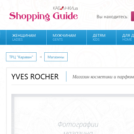
Вы находитесь:
ЖЕНЩИНАМ
МУЖЧИНАМ
ДЕТЯМ
ДЛЯ 
LADIES
GENTS
KIDS
HOME
ТРЦ "Караван"
Магазины
YVES ROCHER
Магазин косметики и парфюм