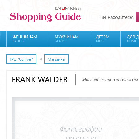
Вы находитесь:
ЖЕНЩИНАМ
МУЖЧИНАМ
ДЕТЯМ
ДЛЯ 
LADIES
GENTS
KIDS
HOME
ТРЦ "Gulliver"
Магазины
FRANK WALDER
Магазин женской одежды