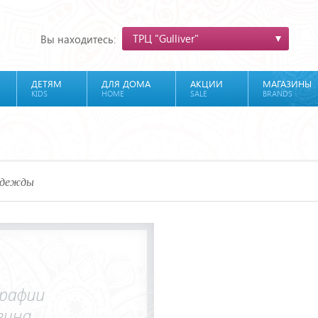
ТРЦ "Gulliver"
Вы находитесь:
ДЕТЯМ
ДЛЯ ДОМА
АКЦИИ
МАГАЗИНЫ
KIDS
HOME
SALE
BRANDS
одежды