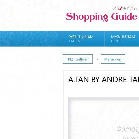
ЖЕНЩИНАМ
МУЖЧИНАМ
LADIES
GENTS
ТРЦ "Gulliver"
Магазины
A.TAN BY ANDRE T