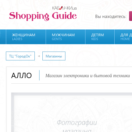
Вы находитесь:
ЖЕНЩИНАМ
МУЖЧИНАМ
ДЕТЯМ
ДЛЯ 
LADIES
GENTS
KIDS
HOME
ТЦ "ГородОк"
Магазины
АЛЛО
Магазин электроники и бытовой техники