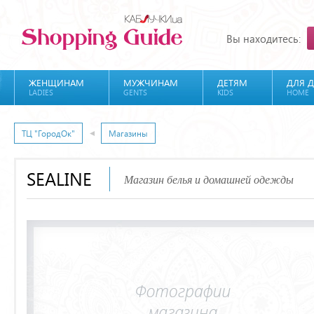
Вы находитесь:
ЖЕНЩИНАМ
МУЖЧИНАМ
ДЕТЯМ
ДЛЯ 
LADIES
GENTS
KIDS
HOME
ТЦ "ГородОк"
Магазины
SEALINE
Магазин белья и домашней одежды