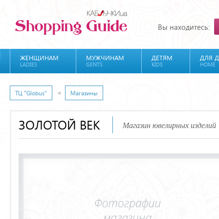
Вы находитесь:
ЖЕНЩИНАМ
МУЖЧИНАМ
ДЕТЯМ
ДЛЯ 
LADIES
GENTS
KIDS
HOME
ТЦ "Globus"
Магазины
ЗОЛОТОЙ ВЕК
Магазин ювелирных изделий