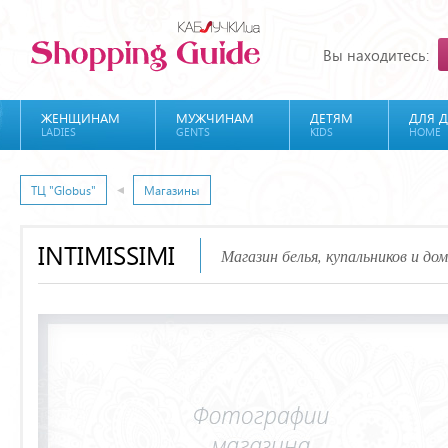
Вы находитесь:
ЖЕНЩИНАМ
МУЖЧИНАМ
ДЕТЯМ
ДЛЯ 
LADIES
GENTS
KIDS
HOME
ТЦ "Globus"
Магазины
INTIMISSIMI
Магазин белья, купальников и д