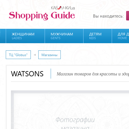
Вы находитесь:
ЖЕНЩИНАМ
МУЖЧИНАМ
ДЕТЯМ
ДЛЯ 
LADIES
GENTS
KIDS
HOME
ТЦ "Globus"
Магазины
WATSONS
Магазин товаров для красоты и здо