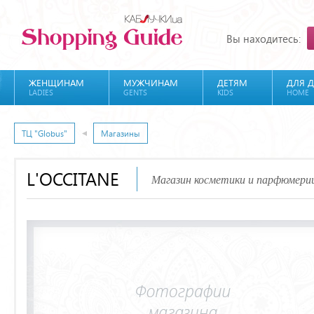
Вы находитесь:
ЖЕНЩИНАМ
МУЖЧИНАМ
ДЕТЯМ
ДЛЯ 
LADIES
GENTS
KIDS
HOME
ТЦ "Globus"
Магазины
L'OCCITANE
Магазин косметики и парфюмери