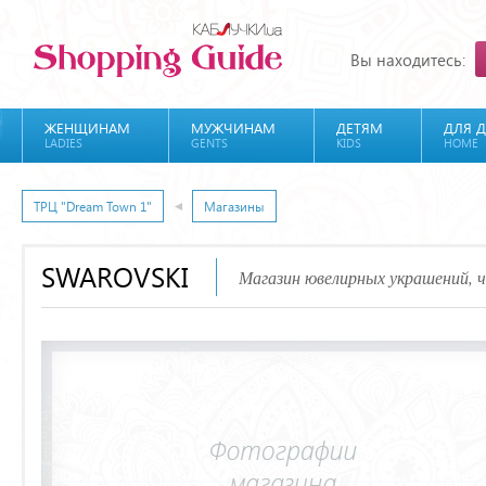
Вы находитесь:
ЖЕНЩИНАМ
МУЖЧИНАМ
ДЕТЯМ
ДЛЯ 
LADIES
GENTS
KIDS
HOME
ТРЦ "Dream Town 1"
Магазины
SWAROVSKI
Магазин ювелирных украшений, ч