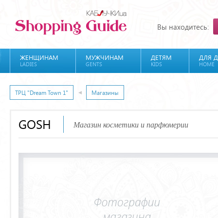
Вы находитесь:
ЖЕНЩИНАМ
МУЖЧИНАМ
ДЕТЯМ
ДЛЯ 
LADIES
GENTS
KIDS
HOME
ТРЦ "Dream Town 1"
Магазины
GOSH
Магазин косметики и парфюмерии