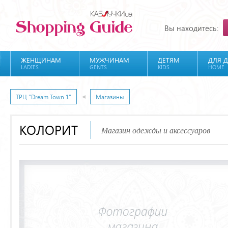
Вы находитесь:
ЖЕНЩИНАМ
МУЖЧИНАМ
ДЕТЯМ
ДЛЯ 
LADIES
GENTS
KIDS
HOME
ТРЦ "Dream Town 1"
Магазины
КОЛОРИТ
Магазин одежды и аксессуаров