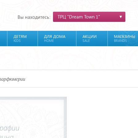
ТРЦ "Dream Town 1"
Вы находитесь:
ДЕТЯМ
ДЛЯ ДОМА
АКЦИИ
МАГАЗИНЫ
KIDS
HOME
SALE
BRANDS
 парфюмерии