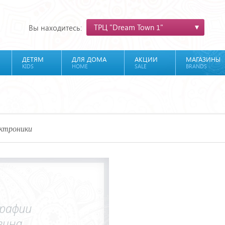
ТРЦ "Dream Town 1"
Вы находитесь:
ДЕТЯМ
ДЛЯ ДОМА
АКЦИИ
МАГАЗИНЫ
KIDS
HOME
SALE
BRANDS
ектроники