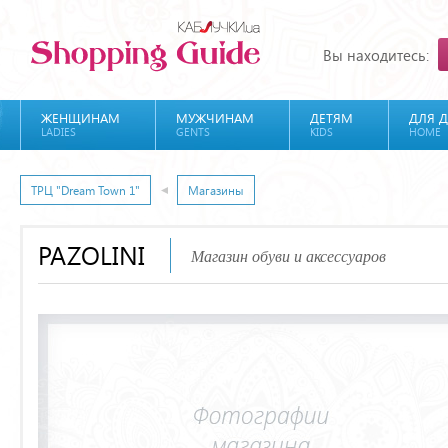
Вы находитесь:
ЖЕНЩИНАМ
МУЖЧИНАМ
ДЕТЯМ
ДЛЯ 
LADIES
GENTS
KIDS
HOME
ТРЦ "Dream Town 1"
Магазины
PAZOLINI
Магазин обуви и аксессуаров