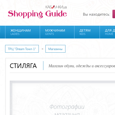
Вы находитесь:
ЖЕНЩИНАМ
МУЖЧИНАМ
ДЕТЯМ
ДЛЯ 
LADIES
GENTS
KIDS
HOME
ТРЦ "Dream Town 1"
Магазины
СТИЛЯГА
Магазин обуви, одежды и аксессуаро