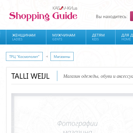
Вы находитесь:
ЖЕНЩИНАМ
МУЖЧИНАМ
ДЕТЯМ
ДЛЯ 
LADIES
GENTS
KIDS
HOME
ТРЦ "Космополит"
Магазины
TALLI WEIJL
Магазин одежды, обуви и аксессу