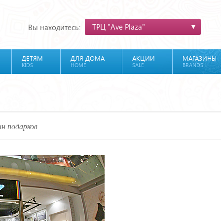
ТРЦ "Ave Plaza"
Вы находитесь:
ДЕТЯМ
ДЛЯ ДОМА
АКЦИИ
МАГАЗИНЫ
KIDS
HOME
SALE
BRANDS
н подарков