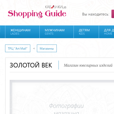
Вы находитесь:
ЖЕНЩИНАМ
МУЖЧИНАМ
ДЕТЯМ
ДЛЯ 
LADIES
GENTS
KIDS
HOME
ТРЦ "Art Mall"
Магазины
ЗОЛОТОЙ ВЕК
Магазин ювелирных изделий