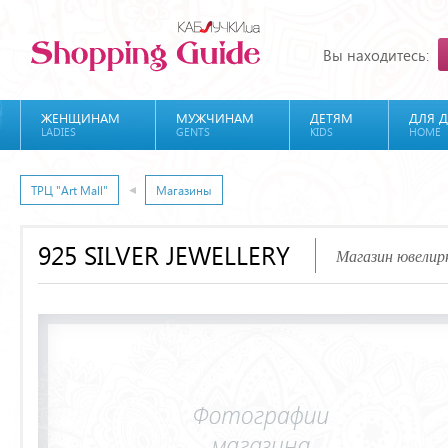
Вы находитесь:
ЖЕНЩИНАМ
МУЖЧИНАМ
ДЕТЯМ
ДЛЯ 
LADIES
GENTS
KIDS
HOME
ТРЦ "Art Mall"
Магазины
925 SILVER JEWELLERY
Магазин ювелир