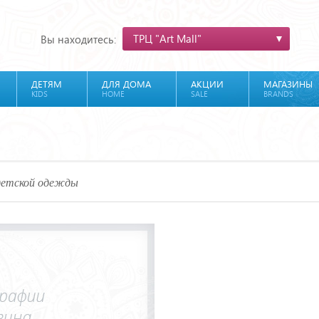
ТРЦ "Art Mall"
Вы находитесь:
ДЕТЯМ
ДЛЯ ДОМА
АКЦИИ
МАГАЗИНЫ
KIDS
HOME
SALE
BRANDS
детской одежды