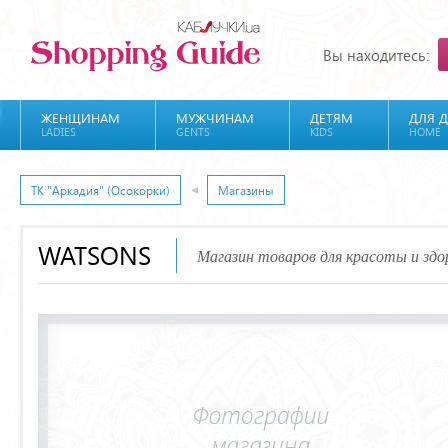
Вы находитесь:
ЖЕНЩИНАМ
МУЖЧИНАМ
ДЕТЯМ
ДЛЯ 
LADIES
GENTS
KIDS
HOME
ТК "Аркадия" (Осокорки)
Магазины
WATSONS
Магазин товаров для красоты и здо