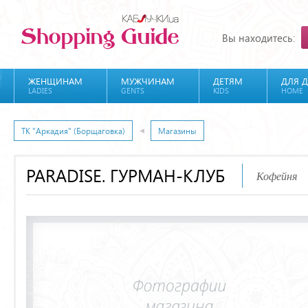
Вы находитесь:
ЖЕНЩИНАМ
МУЖЧИНАМ
ДЕТЯМ
ДЛЯ 
LADIES
GENTS
KIDS
HOME
ТК "Аркадия" (Борщаговка)
Магазины
PARADISE. ГУРМАН-КЛУБ
Кофейня