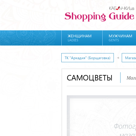
ЖЕНЩИНАМ
МУЖЧИНАМ
LADIES
GENTS
ТК "Аркадия" (Борщаговка)
Магаз
САМОЦВЕТЫ
Мага