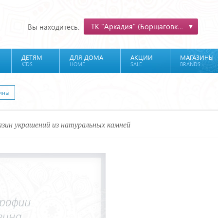
ТК "Аркадия" (Борщаговка)
Вы находитесь:
ДЕТЯМ
ДЛЯ ДОМА
АКЦИИ
МАГАЗИНЫ
KIDS
HOME
SALE
BRANDS
ины
зин украшений из натуральных камней