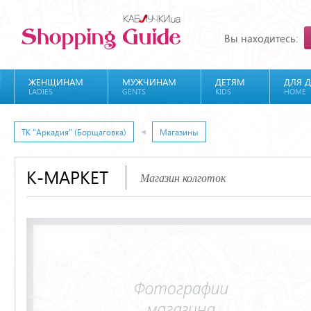
Вы находитесь:
ЖЕНЩИНАМ
МУЖЧИНАМ
ДЕТЯМ
ДЛЯ 
LADIES
GENTS
KIDS
HOME
ТК "Аркадия" (Борщаговка)
Магазины
К-МАРКЕТ
Магазин колготок