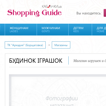
Вы находитесь:
ЖЕНЩИНАМ
МУЖЧИНАМ
ДЕТЯМ
ДЛЯ 
LADIES
GENTS
KIDS
HOME
ТК "Аркадия" (Борщаговка)
Магазины
БУДИНОК ІГРАШОК
Магазин игрушек и 