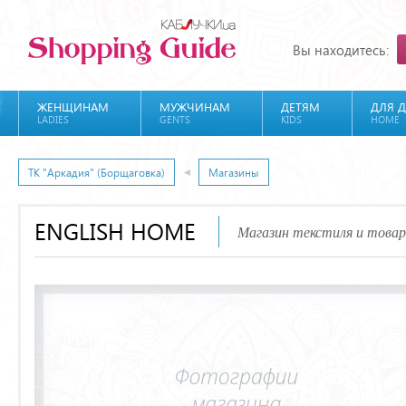
Вы находитесь:
ЖЕНЩИНАМ
МУЖЧИНАМ
ДЕТЯМ
ДЛЯ 
LADIES
GENTS
KIDS
HOME
ТК "Аркадия" (Борщаговка)
Магазины
ENGLISH HOME
Магазин текстиля и товар